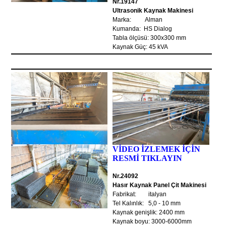
Nr.19147
Ultrasonik Kaynak Makinesi
Marka: Alman
Kumanda: HS Dialog
Tabla ölçüsü: 300x300 mm
Kaynak Güç: 45 kVA
VİDEO İZLEMEK İÇİN
RESMİ TIKLAYIN
Nr.24092
Hasır Kaynak Panel Çit Makinesi
Fabrikat: italyan
Tel Kalınlık: 5,0 - 10 mm
Kaynak genişlik: 2400 mm
Kaynak boyu: 3000-6000mm