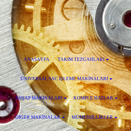
ANASAYFA
TAKIM TEZGAHLARI
ÜNIVERSAL SAC İŞLEME MAKİNALARI
AHŞAP MAKİNALARI
KOMPLE HATLAR
DİGER MAKİNALAR
MÜMESSİLLİKLER