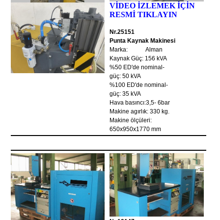
VİDEO İZLEMEK İÇİN
RESMİ TIKLAYIN
Nr.25151
Punta Kaynak Makinesi
Marka: Alman
Kaynak Güç: 156 kVA
%50 ED'de nominal-
güç: 50 kVA
%100 ED'de nominal-
güç: 35 kVA
Hava basıncı:3,5- 6bar
Makine agırlık: 330 kg.
Makine ölçüleri:
650x950x1770 mm