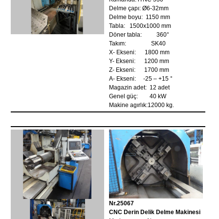
Delme çapı: Ø6-32mm
Delme boyu: 1150 mm
Tabla: 1500x1000 mm
Döner tabla: 360°
Takım: SK40
X- Ekseni: 1800 mm
Y- Ekseni: 1200 mm
Z- Ekseni: 1700 mm
A- Ekseni: -25 – +15 °
Magazin adet: 12 adet
Genel güç: 40 kW
Makine agırlık:12000 kg.
Nr.25067
CNC Derin Delik Delme Makinesi