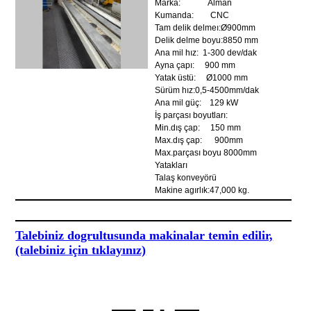
Marka: Alman
Kumanda: CNC
Tam delik delmeı:Ø900mm
Delik delme boyu:8850 mm
Ana mil hız: 1-300 dev/dak
Ayna çapı: 900 mm
Yatak üstü: Ø1000 mm
Sürüm hız:0,5-4500mm/dak
Ana mil güç: 129 kW
İş parçası boyutları:
Min.dış çap: 150 mm
Max.dış çap: 900mm
Max.parçası boyu 8000mm
Yatakları
Talaş konveyörü
Makine agırlık:47,000 kg.
Talebiniz dogrultusunda makinalar temin edilir,
(talebiniz için tıklayınız)