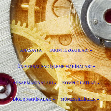
ANASAYFA
TAKIM TEZGAHLARI
ÜNIVERSAL SAC İŞLEME MAKİNALARI
AHŞAP MAKİNALARI
KOMPLE HATLAR
DİGER MAKİNALAR
MÜMESSİLLİKLER