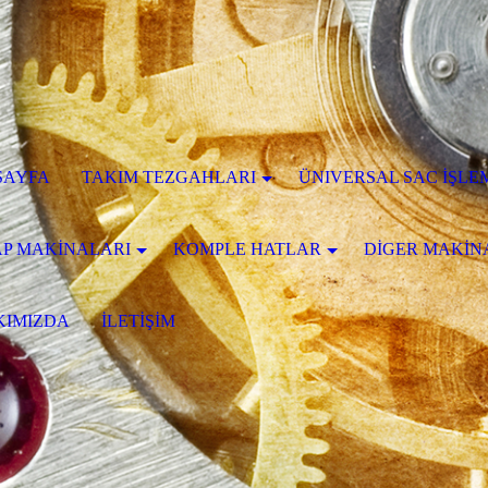
SAYFA
TAKIM TEZGAHLARI
ÜNIVERSAL SAC İŞLE
P MAKİNALARI
KOMPLE HATLAR
DİGER MAKİN
KIMIZDA
İLETİŞİM