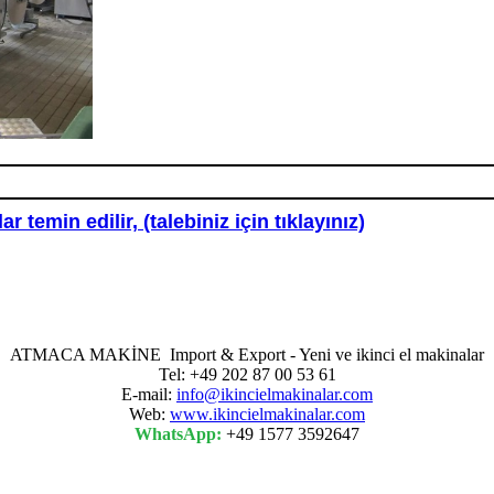
temin edilir, (talebiniz için tıklayınız)
ATMACA MAKİNE Import & Export - Yeni ve ikinci el makinalar
Tel: +49 202 87 00 53 61
E-mail:
info@ikincielmakinalar.com
Web:
www.ikincielmakinalar.com
WhatsApp:
+49 1577 3592647