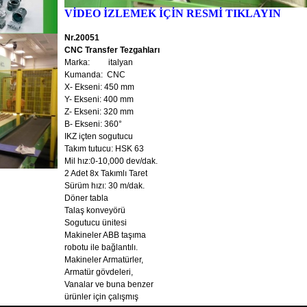
VİDEO İZLEMEK İÇİN RESMİ TIKLAYIN
Nr.20051
CNC Transfer Tezgahları
Marka: italyan
Kumanda: CNC
X- Ekseni: 450 mm
Y- Ekseni: 400 mm
Z- Ekseni: 320 mm
B- Ekseni: 360°
IKZ içten sogutucu
Takım tutucu: HSK 63
Mil hız:0-10,000 dev/dak.
2 Adet 8x Takımlı Taret
Sürüm hızı: 30 m/dak.
Döner tabla
Talaş konveyörü
Sogutucu ünitesi
Makineler ABB taşıma
robotu ile bağlantılı.
Makineler Armatürler,
Armatür gövdeleri,
Vanalar ve buna benzer
ürünler için çalışmış