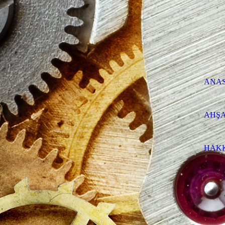
ANA
AHŞA
HAK